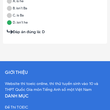
A
.
is he
B
.
isn’t Ba
C
.
is Ba
D
.
isn’t he
Đáp án đúng là:
D
GIỚI THIỆU
Website thi toeic online, thi thử tuyền sinh vào 10 và
THPT Quốc Gia môn Tiếng Anh số một Việt Nam
DANH MỤC
Đề Thi TOEIC