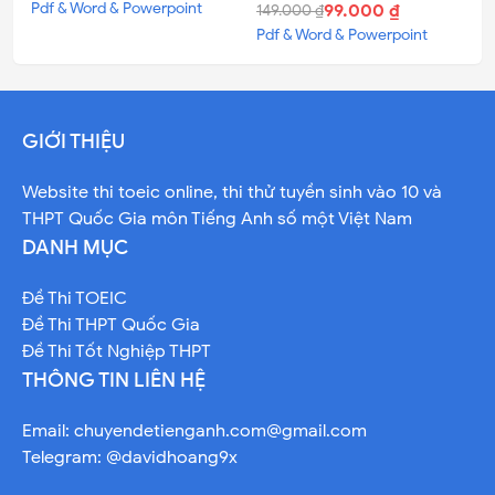
Pdf &
Word &
Powerpoint
99.000 ₫
149.000 ₫
Pdf &
Word &
Powerpoint
GIỚI THIỆU
Website thi toeic online, thi thử tuyền sinh vào 10 và
THPT Quốc Gia môn Tiếng Anh số một Việt Nam
DANH MỤC
Đề Thi TOEIC
Đề Thi THPT Quốc Gia
Đề Thi Tốt Nghiệp THPT
THÔNG TIN LIÊN HỆ
Email:
chuyendetienganh.com@gmail.com
Telegram: @davidhoang9x