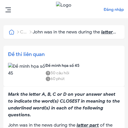
Đăng nhập
Câu
John was in the news during the
latter
hỏi
part
of the Watergate scandal.
Đề thi liên quan
Đề minh họa số 45
50
câu hỏi
60
phút
Mark the letter A, B, C or D on your answer sheet
to indicate the word(s) CLOSEST in meaning to the
underlined word(s) in each of the following
questions.
John was in the news during the
latter part
of the