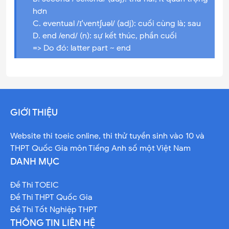
hơn
C. eventual /ɪˈventʃuəl/ (adj): cuối cùng là; sau
D. end /end/ (n): sự kết thúc, phần cuối
=> Do đó: latter part ~ end
GIỚI THIỆU
Website thi toeic online, thi thử tuyền sinh vào 10 và
THPT Quốc Gia môn Tiếng Anh số một Việt Nam
DANH MỤC
Đề Thi TOEIC
Đề Thi THPT Quốc Gia
Đề Thi Tốt Nghiệp THPT
THÔNG TIN LIÊN HỆ