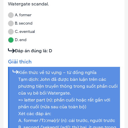
Watergate scandal.
A
.
former
B
.
second
C
.
eventual
D
.
end
Đáp án đúng là:
D
Giải thích
Kiến thức về từ vựng – từ đồng nghĩa
Tạm dịch: John đã được bàn luận trên các
phương tiện truyền thông trong suốt phần cuối
của vụ bê bối Watergate.
=> latter part (n): phần cuối hoặc rất gần với
phần cuối (nửa sau của toàn bộ)
Xét các đáp án:
A. former /ˈfɔːmə(r)/ (n): cái trước, người trước
B. second /ˈsekənd/ (adj): thứ hai, ít quan trọng