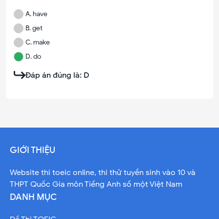
A
.
have
B
.
get
C
.
make
D
.
do
Đáp án đúng là:
D
GIỚI THIỆU
Website thi toeic online, thi thử tuyền sinh vào 10 và
THPT Quốc Gia môn Tiếng Anh số một Việt Nam
DANH MỤC