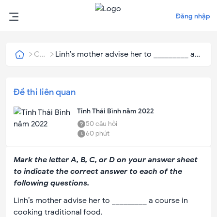
Đăng nhập
Câu
Linh’s mother advise her to _________ a
hỏi
course in cooking traditional food.
Đề thi liên quan
Tỉnh Thái Bình năm 2022
50
câu hỏi
60
phút
Mark the letter A, B, C, or D on your answer sheet
to indicate the correct answer to each of the
following questions.
Linh’s mother advise her to _________ a course in
cooking traditional food.