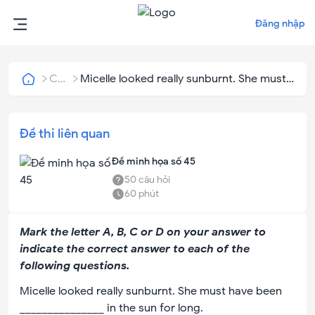
Đăng nhập
Câu
Micelle looked really sunburnt. She must
hỏi
have been _______________ in the sun for
long.
Đề thi liên quan
Đề minh họa số 45
50
câu hỏi
60
phút
Mark the letter A, B, C or D on your answer to
indicate the correct answer to each of the
following questions.
Micelle looked really sunburnt. She must have been
_______________ in the sun for long.