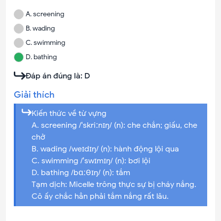
A
.
screening
B
.
wading
C
.
swimming
D
.
bathing
Đáp án đúng là:
D
Giải thích
Kiến thức về từ vựng
A. screening /ˈskriːnɪŋ/ (n): che chắn; giấu, che
chở
B. wading /weɪdɪŋ/ (n): hành động lội qua
C. swimming /ˈswɪmɪŋ/ (n): bơi lội
D. bathing /bɑːθɪŋ/ (n): tắm
Tạm dịch: Micelle trông thực sự bị cháy nắng.
Cô ấy chắc hẳn phải tắm nắng rất lâu.