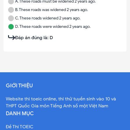
A
.
These roads must be widened 2 years ago.
B
.
These roads was widened 2 years ago.
C
.
These roads widened 2 years ago.
D
.
These roads were widened 2 years ago.
Đáp án đúng là:
D
GIỚI THIỆU
Website thi toeic online, thi thử tuyền sinh vào 10 và
THPT Quốc Gia môn Tiếng Anh số một Việt Nam
DANH MỤC
Đề Thi TOEIC