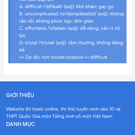
A. difficult /ˈdɪfɪkəlt/ (adj): khó khăn; gay go
B. uncomplicated /ʌnˈkɒmplɪkeɪtɪd/ (adj): không
rắc rối, không phức tạp; đơn giản
C. effortless /ˈefətləs/ (adj): dễ dàng, cần ít nỗ
lực
D. trivial /ˈtrɪviəl/ (adj): tầm thường, không đáng
kể
=> Do đó: not rocket science >< difficult
GIỚI THIỆU
Website thi toeic online, thi thử tuyền sinh vào 10 và
THPT Quốc Gia môn Tiếng Anh số một Việt Nam
DANH MỤC