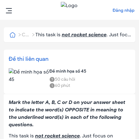
Đăng nhập
Câu
This task is
not rocket science
. Just focus
hỏi
on observing this reaction and you can
reach a conclusion on chemical properties
of bronze.
Đề thi liên quan
Đề minh họa số 45
50
câu hỏi
60
phút
Mark the letter A, B, C or D on your answer sheet
to indicate the word(s) OPPOSITE in meaning to
the underlined word(s) in each of the following
questions.
This task is
not rocket science
. Just focus on