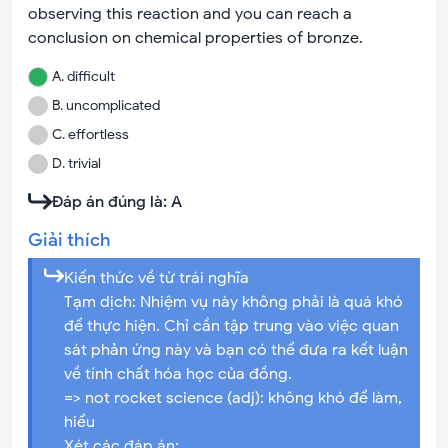
observing this reaction and you can reach a
conclusion on chemical properties of bronze.
A
.
difficult
B
.
uncomplicated
C
.
effortless
D
.
trivial
Đáp án đúng là:
A
Giải thích
Kiến thức về từ trái nghĩa
Tạm dịch: Nhiệm vụ này không phải là quá khó
để thực hiện. Chỉ cần tập trung vào việc quan
sát phản ứng này và bạn có thể đưa ra kết luận
về tính chất hóa học của đồng.
=> not rocket science (adj): không khó để làm,
hiểu
Xét các đáp án: