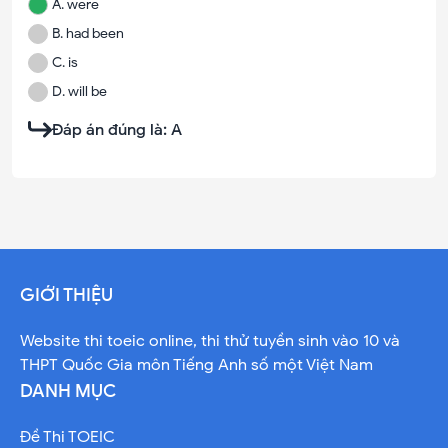
A
.
were
B
.
had been
C
.
is
D
.
will be
Đáp án đúng là:
A
GIỚI THIỆU
Website thi toeic online, thi thử tuyền sinh vào 10 và
THPT Quốc Gia môn Tiếng Anh số một Việt Nam
DANH MỤC
Đề Thi TOEIC