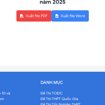
năm 2025
Xuất file PDF
Xuất file Word
DANH MỤC
o 10 và
Đề Thi TOEIC
Nam
Đề Thi THPT Quốc Gia
Đề Thi Tốt Nghiệp THPT