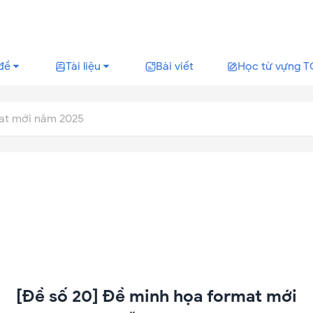
đề
Tài liệu
Bài viết
Học từ vựng T
mat mới năm 2025
[Đề số 20] Đề minh họa format mới