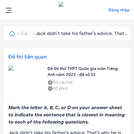
Đăng nhập
Câu
Jack didn’t take his father’s advice. That’s
hỏi
why he is in prison.
Đề thi liên quan
Đề thi thử THPT Quốc gia môn Tiếng
Anh năm 2023 - đề số 33
50
câu hỏi
60
phút
Mark the letter A, B, C, or D on your answer sheet
to indicate the sentence that is closest in meaning
to each of the following questions.
Jack didn’t take his father’s advice. That’s why he is