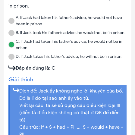
in prison.
A
.
If Jack had taken his father’s advice, he would not have
been in prison.
B
.
If Jack took his father’s advice, he would not be in prison.
C
.
If Jack had taken his father’s advice, he would not be in
prison
D
.
If Jack takes his father’s advice, he will not be in prison.
Đáp án đúng là:
C
Giải thích
Dịch đề: Jack ấy không nghe lời khuyên của bố.
Đó là lí do tại sao anh ấy vào tù.
Viết lại câu, ta sẽ sử dụng câu điều kiện loại III
(diễn tả điều kiện không có thật ở QK để diễn
tả)
Cấu trúc: If + S + had + PII ..., S + would + have +
PII ...