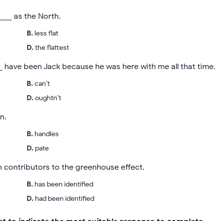
____ as the North.
B
.
less flat
D
.
the flattest
_ have been Jack because he was here with me all that time.
B
.
can’t
D
.
oughtn’t
n.
B
.
handles
D
.
pate
 contributors to the greenhouse effect.
B
.
has been identified
D
.
had been identified