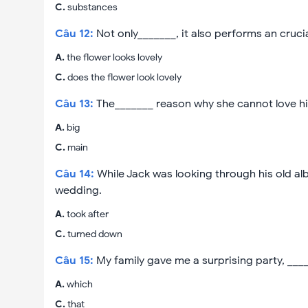
C
.
substances
Câu
12
:
Not only_______, it also performs an crucia
A
.
the flower looks lovely
C
.
does the flower look lovely
Câu
13
:
The_______ reason why she cannot love hi
A
.
big
C
.
main
Câu
14
:
While Jack was looking through his old al
wedding.
A
.
took after
C
.
turned down
Câu
15
:
My family gave me a surprising party, ___
A
.
which
C
.
that