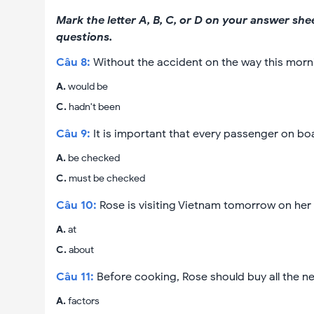
Mark the letter A, B, C, or D on your answer she
questions.
Câu
8
:
Without the accident on the way this morni
A
.
would be
C
.
hadn't been
Câu
9
:
It is important that every passenger on boa
A
.
be checked
C
.
must be checked
Câu
10
:
Rose is visiting Vietnam tomorrow on her f
A
.
at
C
.
about
Câu
11
:
Before cooking, Rose should buy all the n
A
.
factors