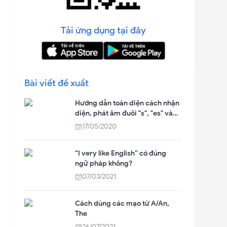
Tải ứng dụng tại đây
Bài viết đề xuất
Hướng dẫn toàn diện cách nhận
diện, phát âm đuôi "s", "es" và
bài tập thực hành trong Tiếng
17/05/2020
Anh
“I very like English” có đúng
ngữ pháp không?
07/03/2021
Cách dùng các mạo từ A/An,
The
26/07/2021