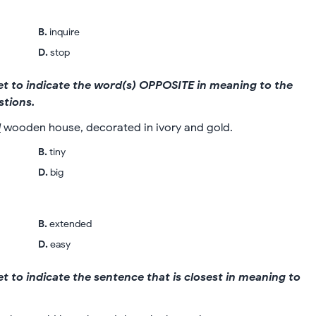
B
.
inquire
D
.
stop
eet to indicate the word(s) OPPOSITE in meaning to the
stions.
l
wooden house, decorated in ivory and gold.
B
.
tiny
D
.
big
B
.
extended
D
.
easy
et to indicate the sentence that is closest in meaning to