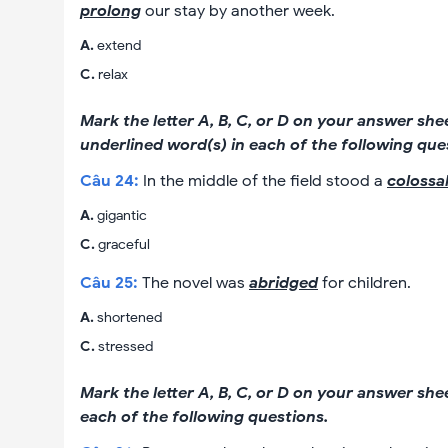
prolong
our stay by another week.
A
.
extend
C
.
relax
Mark the letter A, B, C, or D on your answer sh
underlined word(s) in each of the following que
Câu
24
:
In the middle of the field stood a
colossa
A
.
gigantic
C
.
graceful
Câu
25
:
The novel was
abridged
for children.
A
.
shortened
C
.
stressed
Mark the letter A, B, C, or D on your answer she
each of the following questions.