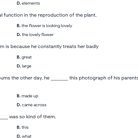
D
.
elements
l function in the reproduction of the plant.
B
.
the flower is looking lovely
D
.
the lovely flower
m is because he constantly treats her badly
B
.
great
D
.
large
bums the other day, he _______ this photograph of his parents
B
.
made up
D
.
came across
____ was so kind of them.
B
.
this
D
.
what