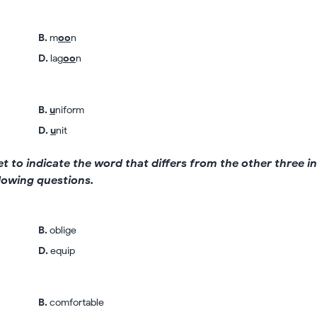
B
.
m
oo
n
D
.
lag
oo
n
B
.
u
niform
D
.
u
nit
et to indicate the word that differs from the other three in
llowing questions.
B
.
oblige
D
.
equip
B
.
comfortable