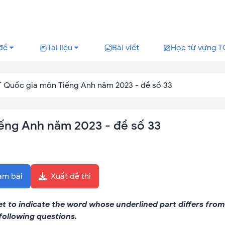
đề
Tài liệu
Bài viết
Học từ vựng T
T Quốc gia môn Tiếng Anh năm 2023 - đề số 33
ếng Anh năm 2023 - đề số 33
àm bài
Xuất đề thi
eet to indicate the word whose underlined part differs from
following questions.