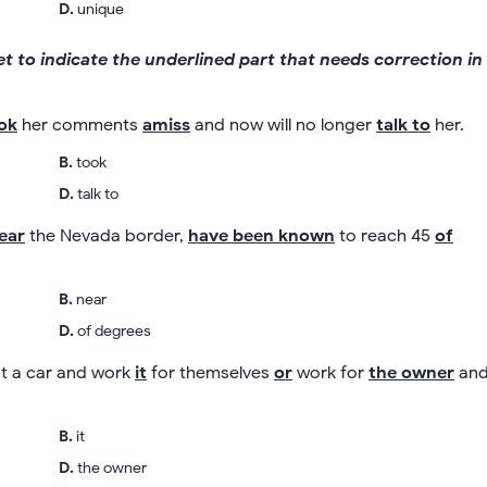
D
.
unique
et to indicate the underlined part that needs correction in
ok
her comments
amiss
and now will no longer
talk to
her.
B
.
took
D
.
talk to
ear
the Nevada border,
have been known
to reach 45
of
B
.
near
D
.
of degrees
nt a car and work
it
for themselves
or
work for
the owner
an
B
.
it
D
.
the owner