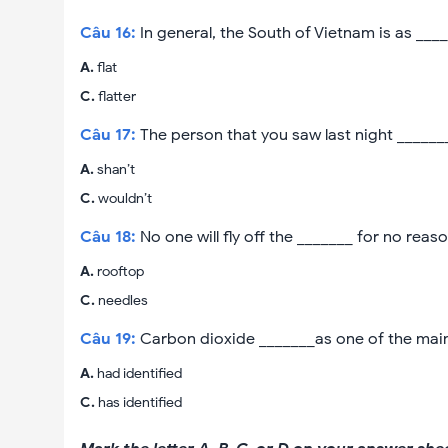
Câu
16
:
In general, the South of Vietnam is as ___
A
.
flat
C
.
flatter
Câu
17
:
The person that you saw last night ______
A
.
shan’t
C
.
wouldn’t
Câu
18
:
No one will fly off the _______ for no reaso
A
.
rooftop
C
.
needles
Câu
19
:
Carbon dioxide _______as one of the main
A
.
had identified
C
.
has identified