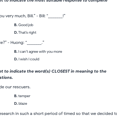
eet to indicate the most suitable response to complete
 very much, Bill.” - Bill: “_______!”
B
.
Good job
D
.
That’s right
e?” - Huong: “_______.”
B
.
I can’t agree with you more
D
.
I wish I could
eet to indicate the word(s) CLOSEST in meaning to the
stions.
de our rescuers.
B
.
temper
D
.
blaze
 research in such a short period of timed so that we decided t