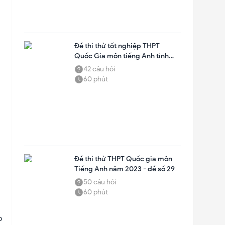
✕
Đề thi thử tốt nghiệp THPT
Quốc Gia môn tiếng Anh tỉnh
Ninh Bình năm 2023
42
câu hỏi
60
phút
✕
Đề thi thử THPT Quốc gia môn
Tiếng Anh năm 2023 - đề số 29
50
câu hỏi
Gửi
60
phút
o