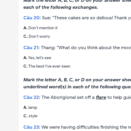
Mark the letter A, B, C, or D on your answer sh
each of the following exchanges.
Câu
20
:
Sue: “These cakes are so delious! Thank you
A
.
Don’t mention it
C
.
Don’t worry
Câu
21
:
Thang: “What do you think about the movi
A
.
Yes, let’s see
C
.
The best I’ve ever seen
Mark the letter A, B, C, or D on your answer sh
underlined word(s) in each of the following que
Câu
22
:
The Aborigional set off a
flare
to help gui
A
.
lamp
C
.
style
Câu
23
:
We were having difficulties finishing the