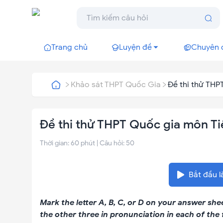
Trang chủ
Luyện đề
Chuyên 
Khảo sát THPT Quốc Gia
Đề thi thử THP
Đề thi thử THPT Quốc gia môn Ti
Thời gian:
60
phút | Câu hỏi:
50
Bắt đầu l
Mark the letter A, B, C, or D on your answer sh
the other three in pronunciation in each of the 