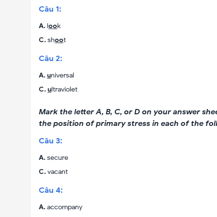
Câu
1
:
A
.
l
oo
k
C
.
sh
oo
t
Câu
2
:
A
.
u
niversal
C
.
u
ltraviolet
Mark the letter A, B, C, or D on your answer she
the position of primary stress in each of the fo
Câu
3
:
A
.
secure
C
.
vacant
Câu
4
:
A
.
accompany