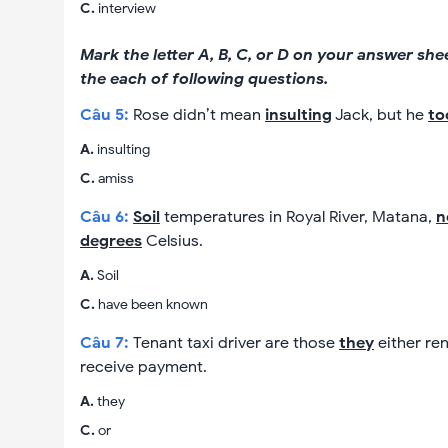
C
.
interview
Mark the letter A, B, C, or D on your answer she
the each of following questions.
Câu
5
:
Rose didn’t mean
insulting
Jack, but he
to
A
.
insulting
C
.
amiss
Câu
6
:
Soil
temperatures in Royal River, Matana,
n
degrees
Celsius.
A
.
Soil
C
.
have been known
Câu
7
:
Tenant taxi driver are those
they
either re
receive payment.
A
.
they
C
.
or