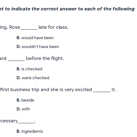
et to indicate the correct answer to each of the following
ng, Rose_______ late for class.
B
.
would have been
D
.
wouldn't have been
rd _______ before the flight.
B
.
is checked
D
.
were checked
irst business trip and she is very excited _______ it.
B
.
beside
D
.
with
ecessary_______.
B
.
ingredients