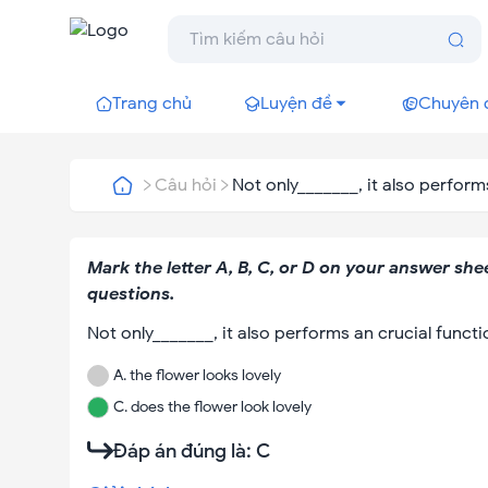
Trang chủ
Luyện đề
Chuyên 
Câu hỏi
Not only_______, it also perform
Mark the letter A, B, C, or D on your answer she
questions.
Not only_______, it also performs an crucial functi
A
.
the flower looks lovely
C
.
does the flower look lovely
Đáp án đúng là:
C