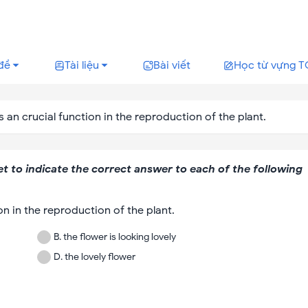
đề
Tài liệu
Bài viết
Học từ vựng T
s an crucial function in the reproduction of the plant.
et to indicate the correct answer to each of the following
on in the reproduction of the plant.
B
.
the flower is looking lovely
D
.
the lovely flower