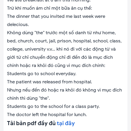
We ate breakfast at 8 am this morning.
Trừ khi muốn ám chỉ một bữa ăn cụ thể:
The dinner that you invited me last week were
delecious.
Không dùng "the" trước một số danh từ như home,
bed, church, court, jail, prison, hospital, school, class,
college, university v.v... khi nó đi với các động từ và
giới từ chỉ chuyển động chỉ đi đến đó là mục đích
chính hoặc ra khỏi đó cũng vì mục đích chính:
Students go to school everyday.
The patient was released from hospital.
Nhưng nếu đến đó hoặc ra khỏi đó không vì mục đích
chính thì dùng "the".
Students go to the school for a class party.
The doctor left the hospital for lunch.
Tải bản pdf đầy đủ
tại đây