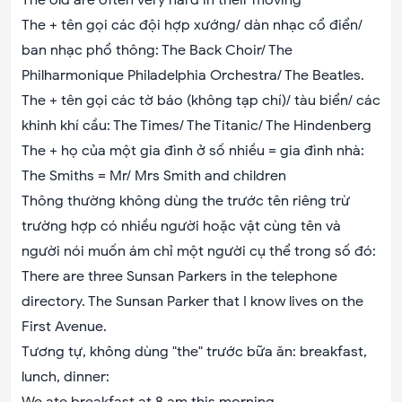
The old are often very hard in their moving
The + tên gọi các đội hợp xướng/ dàn nhạc cổ điển/
ban nhạc phổ thông: The Back Choir/ The
Philharmonique Philadelphia Orchestra/ The Beatles.
The + tên gọi các tờ báo (không tạp chí)/ tàu biển/ các
khinh khí cầu: The Times/ The Titanic/ The Hindenberg
The + họ của một gia đình ở số nhiều = gia đình nhà:
The Smiths = Mr/ Mrs Smith and children
Thông thường không dùng the trước tên riêng trừ
trường hợp có nhiều người hoặc vật cùng tên và
người nói muốn ám chỉ một người cụ thể trong số đó:
There are three Sunsan Parkers in the telephone
directory. The Sunsan Parker that I know lives on the
First Avenue.
Tương tự, không dùng "the" trước bữa ăn: breakfast,
lunch, dinner: