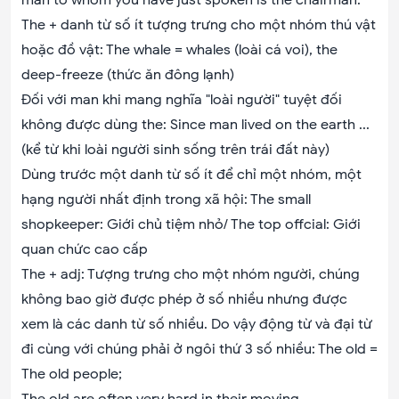
man to whom you have just spoken is the chairman.
The + danh từ số ít tượng trưng cho một nhóm thú vật
hoặc đồ vật: The whale = whales (loài cá voi), the
deep-freeze (thức ăn đông lạnh)
Đối với man khi mang nghĩa "loài người" tuyệt đối
không được dùng the: Since man lived on the earth ...
(kể từ khi loài người sinh sống trên trái đất này)
Dùng trước một danh từ số ít để chỉ một nhóm, một
hạng người nhất định trong xã hội: The small
shopkeeper: Giới chủ tiệm nhỏ/ The top offcial: Giới
quan chức cao cấp
The + adj: Tượng trưng cho một nhóm người, chúng
không bao giờ được phép ở số nhiều nhưng được
xem là các danh từ số nhiều. Do vậy động từ và đại từ
đi cùng với chúng phải ở ngôi thứ 3 số nhiều: The old =
The old people;