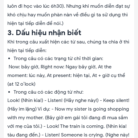
luôn đi học vào lúc 6h30). Nhưng khi muốn diễn đạt sự
khó chịu hay muốn phàn nàn về điều gì ta sử dụng thì
hiện tại tiếp diễn để nói.)
3. Dấu hiệu nhận biết
Khi trong câu xuất hiện các từ sau, chúng ta chia ở thì
hiện tại tiếp diễn:
Trong câu có các trạng từ chỉ thời gian:
Now: bây giờ, Right now: Ngay bây giờ, At the
moment: lúc này, At present: hiện tại, At + giờ cụ thể
(at 12 o’lock)
Trong câu có các động từ như:
Look! (Nhìn kìa!) - Listen! (Hãy nghe này!) - Keep silent!
(Hãy im lặng) Ví dụ: - Now my sister is going shopping
with my mother. (Bây giờ em gái tôi đang đi mua sắm
với mẹ của tôi.) - Look! The train is coming. (Nhìn kia!
tàu đang đến.) - Listen! Someone is crying. (Nghe này!