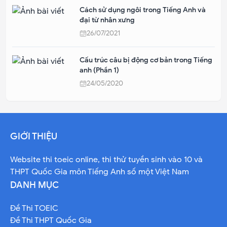
Cách sử dụng ngôi trong Tiếng Anh và
đại từ nhân xưng
26/07/2021
Cấu trúc câu bị động cơ bản trong Tiếng
anh (Phần 1)
24/05/2020
GIỚI THIỆU
Website thi toeic online, thi thử tuyền sinh vào 10 và
THPT Quốc Gia môn Tiếng Anh số một Việt Nam
DANH MỤC
Đề Thi TOEIC
Đề Thi THPT Quốc Gia