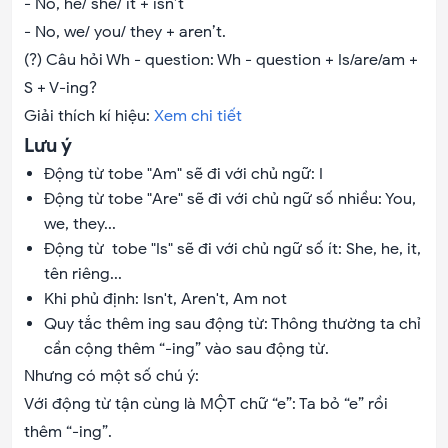
- No, he/ she/ it + isn’t
- No, we/ you/ they + aren’t.
(?) Câu hỏi Wh - question: Wh - question + Is/are/am +
S + V-ing?
Giải thích kí hiệu:
Xem chi tiết
Lưu ý
Động từ tobe "Am" sẽ đi với chủ ngữ: I
Động từ tobe "Are" sẽ đi với chủ ngữ số nhiều: You,
we, they...
Động từ tobe "Is" sẽ đi với chủ ngữ số ít: She, he, it,
tên riêng...
Khi phủ định: Isn't, Aren't, Am not
Quy tắc thêm ing sau động từ: Thông thường ta chỉ
cần cộng thêm “-ing” vào sau động từ.
Nhưng có một số chú ý:
Với động từ tận cùng là MỘT chữ “e”: Ta bỏ “e” rồi
thêm “-ing”.