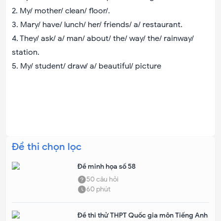
2. My/ mother/ clean/ floor/.
3. Mary/ have/ lunch/ her/ friends/ a/ restaurant.
4. They/ ask/ a/ man/ about/ the/ way/ the/ rainway/
station.
5. My/ student/ draw/ a/ beautiful/ picture
Đề thi chọn lọc
Đề minh họa số 58
50
câu hỏi
60
phút
Đề thi thử THPT Quốc gia môn Tiếng Anh