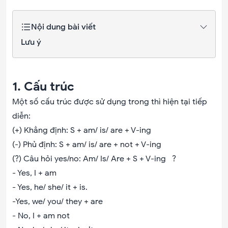
Nội dung bài viết
Lưu ý
1. Cấu trúc
Một số cấu trúc được sử dụng trong thì hiện tại tiếp
diễn:
(+) Khẳng định: S + am/ is/ are + V-ing
(-) Phủ định: S + am/ is/ are + not + V-ing
(?) Câu hỏi yes/no: Am/ Is/ Are + S + V-ing ?
- Yes, I + am
- Yes, he/ she/ it + is.
-Yes, we/ you/ they + are
- No, I + am not