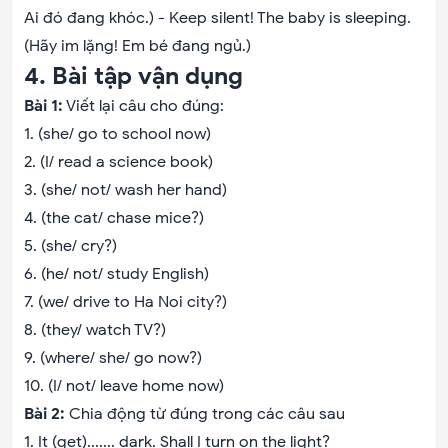
Ai đó đang khóc.) - Keep silent! The baby is sleeping.
(Hãy im lặng! Em bé đang ngủ.)
4. Bài tập vận dụng
Bài 1:
Viết lại câu cho đúng:
1. (she/ go to school now)
2. (I/ read a science book)
3. (she/ not/ wash her hand)
4. (the cat/ chase mice?)
5. (she/ cry?)
6. (he/ not/ study English)
7. (we/ drive to Ha Noi city?)
8. (they/ watch TV?)
9. (where/ she/ go now?)
10. (I/ not/ leave home now)
Bài 2:
Chia động từ đúng trong các câu sau
1. It (get)....... dark. Shall I turn on the light?