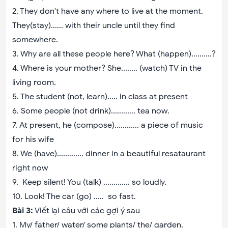
2. They don't have any where to live at the moment.
They(stay)...... with their uncle until they find
somewhere.
3. Why are all these people here? What (happen)..........?
4. Where is your mother? She........ (watch) TV in the
living room.
5. The student (not, learn)..... in class at present
6. Some people (not drink)............ tea now.
7. At present, he (compose)............ a piece of music
for his wife
8. We (have)............. dinner in a beautiful resataurant
right now
9. Keep silent! You (talk) ............. so loudly.
10. Look! The car (go) ..... so fast.
Bài 3:
Viết lại câu với các gợi ý sau
1. My/ father/ water/ some plants/ the/ garden.