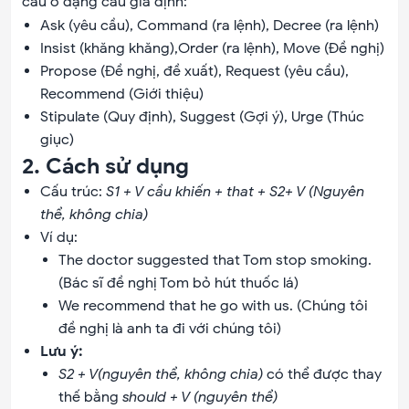
câu ở dạng câu giả định:
Ask (yêu cầu), Command (ra lệnh), Decree (ra lệnh)
Insist (khăng khăng),Order (ra lệnh), Move (Đề nghị)
Propose (Đề nghị, đề xuất), Request (yêu cầu),
Recommend (Giới thiệu)
Stipulate (Quy định), Suggest (Gợi ý), Urge (Thúc
giục)
2. Cách sử dụng
Cấu trúc:
S1 + V cầu khiến + that + S2+ V (Nguyên
thể, không chia)
Ví dụ:
The doctor suggested that Tom stop smoking.
(Bác sĩ đề nghị Tom bỏ hút thuốc lá)
We recommend that he go with us. (Chúng tôi
đề nghị là anh ta đi với chúng tôi)
Lưu ý:
S2 + V(nguyên thể, không chia)
có thể được thay
thế bằng
should + V (nguyên thể)