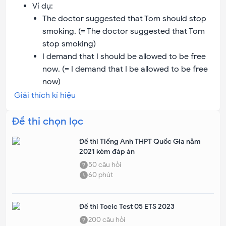
Ví dụ:
The doctor suggested that Tom should stop
smoking. (= The doctor suggested that Tom
stop smoking)
I demand that I should be allowed to be free
now. (= I demand that I be allowed to be free
now)
Giải thích kí hiệu
Đề thi chọn lọc
Đề thi Tiếng Anh THPT Quốc Gia năm
2021 kèm đáp án
50
câu hỏi
60
phút
Đề thi Toeic Test 05 ETS 2023
200
câu hỏi