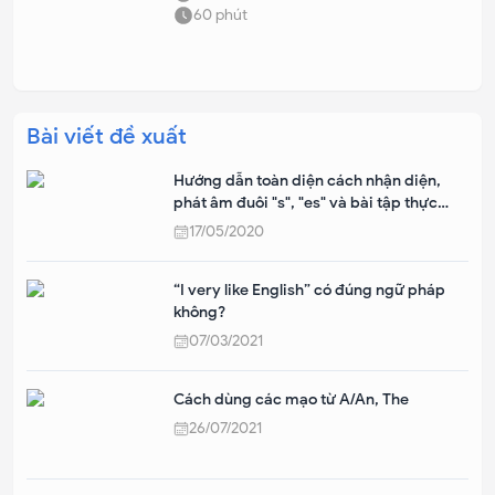
60
phút
Bài viết đề xuất
Hướng dẫn toàn diện cách nhận diện,
phát âm đuôi "s", "es" và bài tập thực
hành trong Tiếng Anh
17/05/2020
“I very like English” có đúng ngữ pháp
không?
07/03/2021
Cách dùng các mạo từ A/An, The
26/07/2021