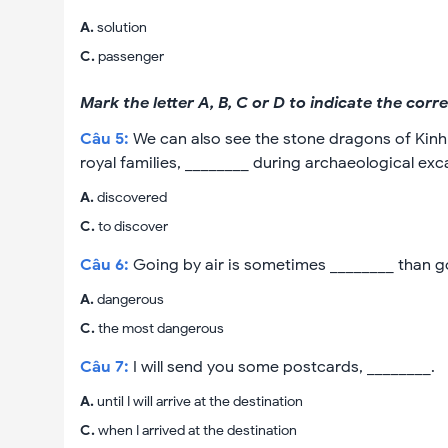
A
.
solution
C
.
passenger
Mark the letter A, B, C or D to indicate the cor
Câu
5
:
We can also see the stone dragons of Kinh
royal families, ________ during archaeological exc
A
.
discovered
C
.
to discover
Câu
6
:
Going by air is sometimes ________ than go
A
.
dangerous
C
.
the most dangerous
Câu
7
:
I will send you some postcards, ________.
A
.
until I will arrive at the destination
C
.
when I arrived at the destination