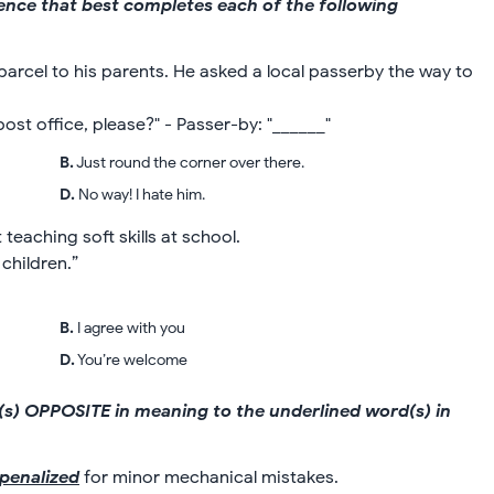
ntence that best completes each of the following
arcel to his parents. He asked a local passerby the way to
st office, please?" - Passer-by: "______"
B
.
Just round the corner over there.
D
.
No way! I hate him.
eaching soft skills at school.
children.”
B
.
I agree with you
D
.
You’re welcome
rd(s) OPPOSITE in meaning to the underlined word(s) in
penalized
for minor mechanical mistakes.