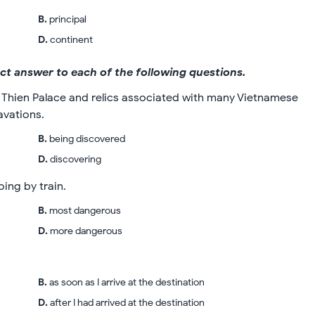
B
.
principal
D
.
continent
rect answer to each of the following questions.
 Thien Palace and relics associated with many Vietnamese
avations.
B
.
being discovered
D
.
discovering
ing by train.
B
.
most dangerous
D
.
more dangerous
B
.
as soon as I arrive at the destination
D
.
after I had arrived at the destination