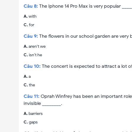
Câu
8
:
The Iphone 14 Pro Max is very popular ____
A
.
with
C
.
for
Câu
9
:
The flowers in our school garden are very b
A
.
aren't we
C
.
isn't he
Câu
10
:
The concert is expected to attract a lot 
A
.
a
C
.
the
Câu
11
:
Oprah Winfrey has been an important ro
invisible ________.
A
.
barriers
C
.
gaps