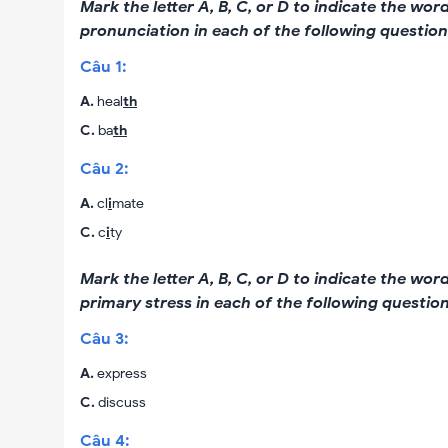
Mark the letter A, B, C, or D to indicate the wo
pronunciation in each of the following question
Câu
1
:
A
.
heal
th
C
.
ba
th
Câu
2
:
A
.
cl
i
mate
C
.
c
i
ty
Mark the letter A, B, C, or D to indicate the wor
primary stress in each of the following question
Câu
3
:
A
.
express
C
.
discuss
Câu
4
: