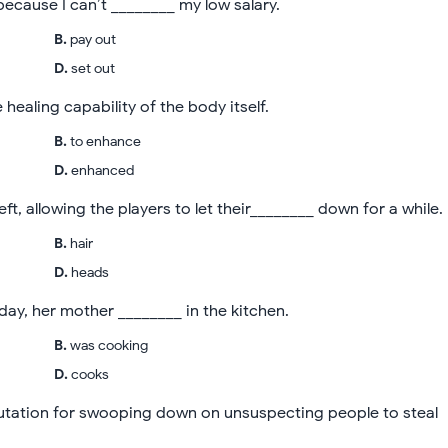
because I can’t ________ my low salary.
B
.
pay out
D
.
set out
healing capability of the body itself.
B
.
to enhance
D
.
enhanced
ft, allowing the players to let their________ down for a while.
B
.
hair
D
.
heads
y, her mother ________ in the kitchen.
B
.
was cooking
D
.
cooks
putation for swooping down on unsuspecting people to steal