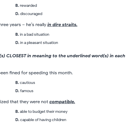
B
.
rewarded
D
.
discouraged
ree years – he’s really
in dire straits.
B
.
in a bad situation
D
.
in a pleasant situation
rd(s) CLOSEST in meaning to the underlined word(s) in each
been fined for speeding this month.
B
.
cautious
D
.
famous
lized that they were not
compatible.
B
.
able to budget their money
D
.
capable of having children