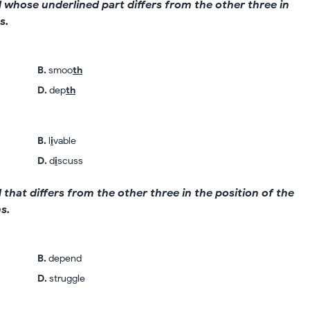
rd whose underlined part differs from the other three in
s.
B
.
smoo
th
D
.
dep
th
B
.
l
i
vable
D
.
d
i
scuss
d that differs from the other three in the position of the
s.
B
.
depend
D
.
struggle