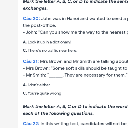
Mark the letter A, B, C, or D to indicate the se
exchanges.
Câu
20
:
John was in Hanoi and wanted to send a p
the post-office.
- John: "Can you show me the way to the nearest po
A
.
Look it up in a dictionary!
C
.
There's no traffic near here.
Câu
21
:
Mrs Brown and Mr Smith are talking about t
- Mrs Brown: “Some soft skills should be taught to 
- Mr Smith: “______. They are necessary for them.”
A
.
I don’t either
C
.
You’re quite wrong
Mark the letter A, B, C or D to indicate the wo
each of the following questions.
Câu
22
:
In this writing test, candidates will not be