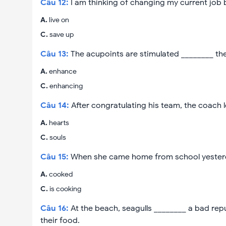
Câu
12
:
I am thinking of changing my current job 
A
.
live on
C
.
save up
Câu
13
:
The acupoints are stimulated ________ the 
A
.
enhance
C
.
enhancing
Câu
14
:
After congratulating his team, the coach le
A
.
hearts
C
.
souls
Câu
15
:
When she came home from school yesterda
A
.
cooked
C
.
is cooking
Câu
16
:
At the beach, seagulls ________ a bad re
their food.