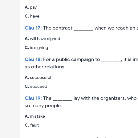
A
.
pay
C
.
have
Câu
17
:
The contract ________ when we reach an a
A
.
will have signed
C
.
is signing
Câu
18
:
For a public campaign to ________, it is i
as other relations.
A
.
successful
C
.
succeed
Câu
19
:
The ________ lay with the organizers, who
so many people.
A
.
mistake
C
.
fault