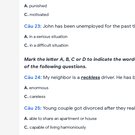
A
.
punished
C
.
motivated
Câu
23
:
John has been unemployed for the past th
A
.
in a serious situation
C
.
in a difficult situation
Mark the letter A, B, C or D to indicate the wo
of the following questions.
Câu
24
:
My neighbor is a
reckless
driver. He has 
A
.
enormous
C
.
careless
Câu
25
:
Young couple got divorced after they rea
A
.
able to share an apartment or house
C
.
capable of living harmoniously