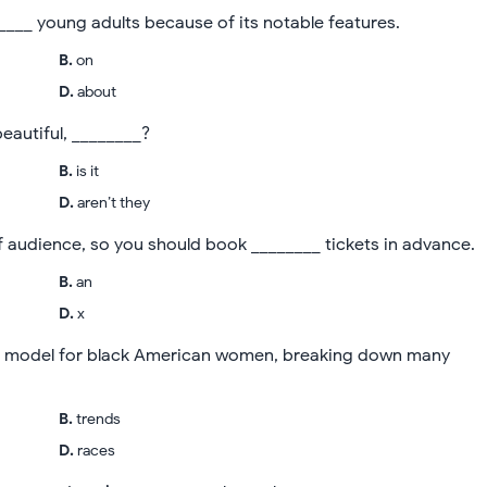
____ young adults because of its notable features.
B
.
on
D
.
about
eautiful, ________?
B
.
is it
D
.
aren’t they
of audience, so you should book ________ tickets in advance.
B
.
an
D
.
x
le model for black American women, breaking down many
B
.
trends
D
.
races