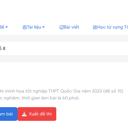
đề
Tài liệu
Bài viết
Học từ vựng T
ố 8
 thi minh họa tốt nghiệp THPT Quốc Gia năm 2023 (đề số 15)
c nghiệm, thời gian làm bài là 60 phút.
àm bài
Xuất đề thi