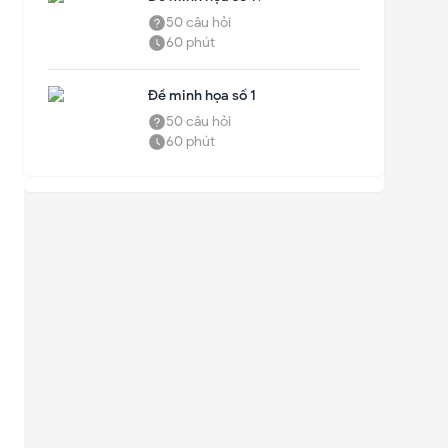
50
câu hỏi
60
phút
✕
Đề minh họa số 1
50
câu hỏi
60
phút
✕
Gửi