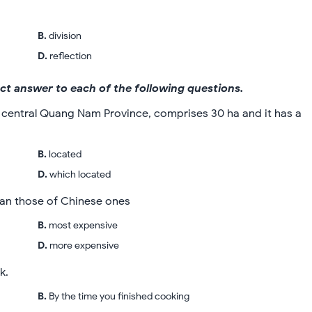
B
.
division
D
.
reflection
rect answer to each of the following questions.
s central Quang Nam Province, comprises 30 ha and it has a
B
.
located
D
.
which located
han those of Chinese ones
B
.
most expensive
D
.
more expensive
k.
B
.
By the time you finished cooking