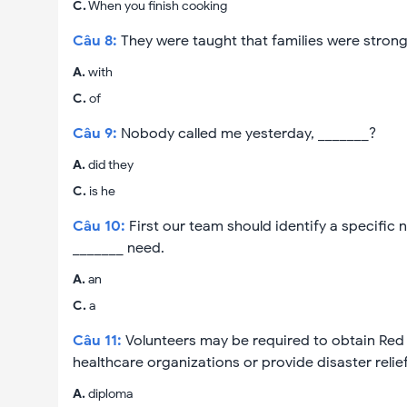
C
.
When you finish cooking
Câu
8
:
They were taught that families were strong
A
.
with
C
.
of
Câu
9
:
Nobody called me yesterday, _______?
A
.
did they
C
.
is he
Câu
10
:
First our team should identify a specific
_______ need.
A
.
an
C
.
a
Câu
11
:
Volunteers may be required to obtain Red 
healthcare organizations or provide disaster relief
A
.
diploma