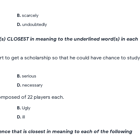
B
.
scarcely
D
.
undoubtedly
rd(s) CLOSEST in meaning to the underlined word(s) in each
rt to get a scholarship so that he could have chance to study
B
.
serious
D
.
necessary
mposed of 22 players each.
B
.
Ugly
D
.
ill
tence that is closest in meaning to each of the following