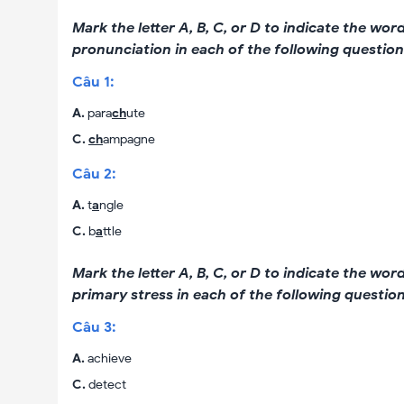
Mark the letter A, B, C, or D to indicate the wo
pronunciation in each of the following question
Câu
1
:
A
.
para
ch
ute
C
.
ch
ampagne
Câu
2
:
A
.
t
a
ngle
C
.
b
a
ttle
Mark the letter A, B, C, or D to indicate the wor
primary stress in each of the following question
Câu
3
:
A
.
achieve
C
.
detect