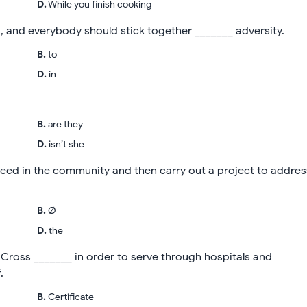
D
.
While you finish cooking
, and everybody should stick together _______ adversity.
B
.
to
D
.
in
B
.
are they
D
.
isn’t she
 need in the community and then carry out a project to addres
B
.
Ø
D
.
the
Cross _______ in order to serve through hospitals and
.
B
.
Certificate