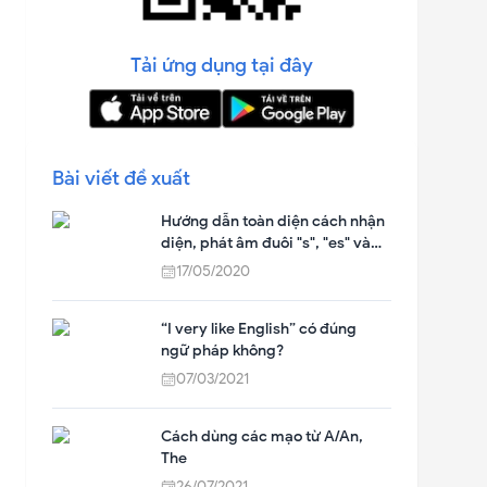
Tải ứng dụng tại đây
Bài viết đề xuất
Hướng dẫn toàn diện cách nhận
diện, phát âm đuôi "s", "es" và
bài tập thực hành trong Tiếng
17/05/2020
Anh
“I very like English” có đúng
ngữ pháp không?
07/03/2021
Cách dùng các mạo từ A/An,
The
26/07/2021