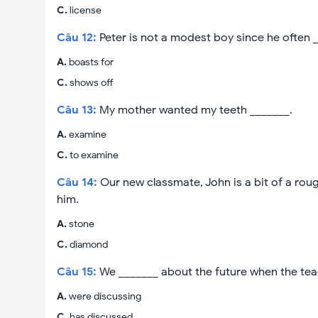
C
.
license
Câu
12
:
Peter is not a modest boy since he often _
A
.
boasts for
C
.
shows off
Câu
13
:
My mother wanted my teeth _______.
A
.
examine
C
.
to examine
Câu
14
:
Our new classmate, John is a bit of a roug
him.
A
.
stone
C
.
diamond
Câu
15
:
We _______ about the future when the tea
A
.
were discussing
C
.
has discussed