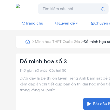
Trang chủ
Luyện đề
Chuyên 
Minh họa THPT Quốc Gia
Đề minh họa s
Đề minh họa số 3
Thời gian:
60
phút | Câu hỏi:
50
Dưới đây là Đề thi ôn luyện Tiếng Anh bám sát đề 
kèm đáp án chi tiết gúp bạn ôn thi đại học môn ti
trong vòng 60 phút .
Bắt đầu l