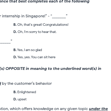
ntence that best completes each of the following
 internship in Singapore!” - “_______”
B
.
Oh, that's great! Congratulations!
D
.
Oh, I'm sorry to hear that.
______”
B
.
Yes, I am so glad
D
.
Yes, yes. You can sit here
rd(s) OPPOSITE in meaning to the underlined word(s) in
d
by the customer’s behavior
B
.
Enlightened
D
.
upset
mation, which offers knowledge on any given topic
under the