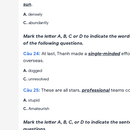
sun
.
A
.
densely
C
.
abundantly
Mark the letter A, B, C or D to indicate the wo
of the following questions.
Câu
24
:
At last, Thanh made a
single-minded
effo
overseas.
A
.
dogged
C
.
unresolved
Câu
25
:
These are all stars,
professional
teams co
A
.
stupid
C
.
Amateurish
Mark the letter A, B, C, or D to indicate the sen
questions.