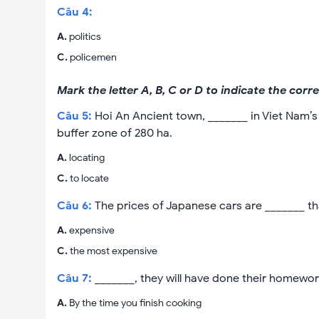
Câu
4
:
A
.
politics
C
.
policemen
Mark the letter A, B, C or D to indicate the cor
Câu
5
:
Hoi An Ancient town, _______ in Viet Nam’
buffer zone of 280 ha.
A
.
locating
C
.
to locate
Câu
6
:
The prices of Japanese cars are _______ t
A
.
expensive
C
.
the most expensive
Câu
7
:
_______, they will have done their homewor
A
.
By the time you finish cooking