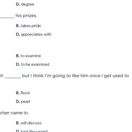
D
.
degree
______ his prizes.
B
.
takes pride
D
.
appreciates with
B
.
to examine
D
.
to be examined
h _______ but I think I’m going to like him once I get used to
B
.
Rock
D
.
pearl
cher came in.
B
.
will discuss
D
.
had discussed