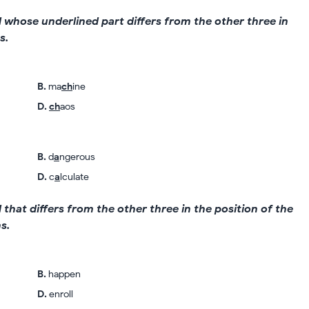
rd whose underlined part differs from the other three in
s.
B
.
ma
ch
ine
D
.
ch
aos
B
.
d
a
ngerous
D
.
c
a
lculate
d that differs from the other three in the position of the
s.
B
.
happen
D
.
enroll