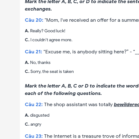
Mark the letter A, B, C, or D to indicate the se
exchanges.
Câu
20
:
"Mom, I've received an offer for a summer
A
.
Really? Good luck!
C
.
I couldn't agree more.
Câu
21
:
“Excuse me, is anybody sitting here?” - “_
A
.
No, thanks
C
.
Sorry, the seat is taken
Mark the letter A, B, C or D to indicate the wo
each of the following questions.
Câu
22
:
The shop assistant was totally
bewildere
A
.
disgusted
C
.
angry
Câu
23
:
The Internet is a treasure trove of infor