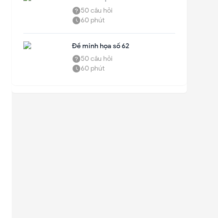
50
câu hỏi
60
phút
✕
Đề minh họa số 62
50
câu hỏi
60
phút
✕
Gửi