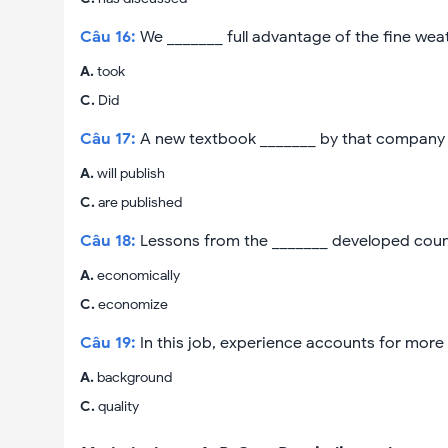
Câu
16
:
We _______ full advantage of the fine wea
A
.
took
C
.
Did
Câu
17
:
A new textbook _______ by that company 
A
.
will publish
C
.
are published
Câu
18
:
Lessons from the _______ developed count
A
.
economically
C
.
economize
Câu
19
:
In this job, experience accounts for more
A
.
background
C
.
quality