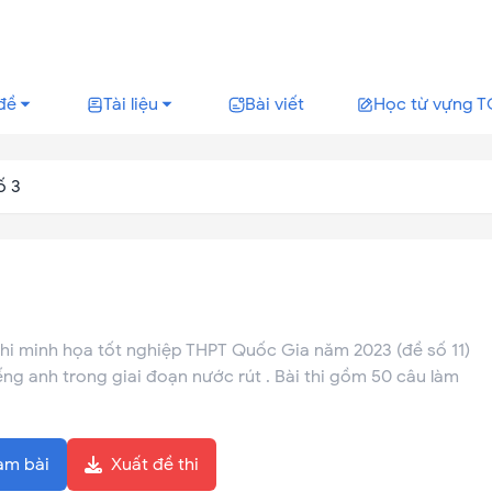
đề
Tài liệu
Bài viết
Học từ vựng T
ố 3
thi minh họa tốt nghiệp THPT Quốc Gia năm 2023 (đề số 11)
ếng anh trong giai đoạn nước rút . Bài thi gồm 50 câu làm
àm bài
Xuất đề thi