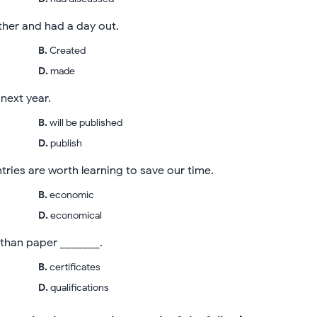
ther and had a day out.
B
.
Created
D
.
made
next year.
B
.
will be published
D
.
publish
ries are worth learning to save our time.
B
.
economic
D
.
economical
 than paper _______.
B
.
certificates
D
.
qualifications